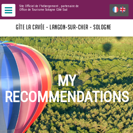
Site Officiel de l'hébergement
, partenaire de
Office de Tourisme Sologne Côté Sud
GÎTE LA CAVÉE - LANGON-SUR-CHER - SOLOGNE
MY
RECOMMENDATIONS