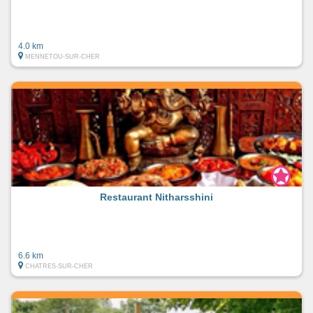
4.0 km
MENNETOU-SUR-CHER
Restaurant Nitharsshini
6.6 km
CHATRES-SUR-CHER