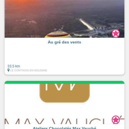
Au gré des vents
33.5 km
LE CONTROIS-EN-SOLOGNE
Ateliers Chocolatés Max Vauché